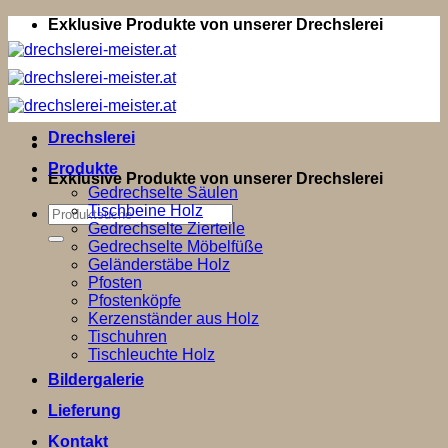
Zum
Exklusive Produkte von unserer Drechslerei
Inhalt
springen
Drechslerei
Produkte
Exklusive Produkte von unserer Drechslerei
Gedrechselte Säulen
Tischbeine Holz
Suchen
Gedrechselte Zierteile
nach:
Gedrechselte Möbelfüße
Geländerstäbe Holz
Pfosten
Pfostenköpfe
Kerzenständer aus Holz
Tischuhren
Tischleuchte Holz
Bildergalerie
Lieferung
Kontakt