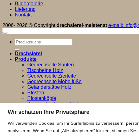
Bildergalerie
Lieferung
Kontakt
2006- 2026 © Copyright
drechslerei-meister.at
e-mail: info@d
Suchen
nach:
Drechslerei
Produkte
Gedrechselte Säulen
Tischbeine Holz
Gedrechselte Zierteile
Gedrechselte Möbelfüße
Geländerstäbe Holz
Pfosten
Pfostenköpfe
Kerzenständer aus Holz
Tischuhren
Wir schätzen Ihre Privatsphäre
Tischleuchte Holz
Bildergalerie
Wir verwenden Cookies, um Ihr Surferlebnis zu verbessern, person
Lieferung
analysieren. Wenn Sie auf „Alle akzeptieren" klicken, stimmen Si
Kontakt