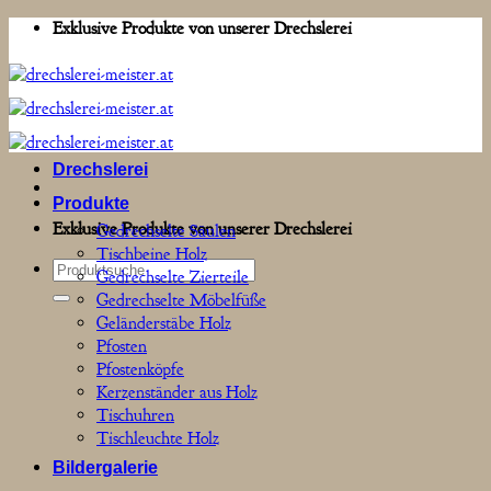
Zum
Exklusive Produkte von unserer Drechslerei
Inhalt
springen
Drechslerei
Produkte
Exklusive Produkte von unserer Drechslerei
Gedrechselte Säulen
Tischbeine Holz
Suchen
Gedrechselte Zierteile
nach:
Gedrechselte Möbelfüße
Geländerstäbe Holz
Pfosten
Pfostenköpfe
Kerzenständer aus Holz
Tischuhren
Tischleuchte Holz
Bildergalerie