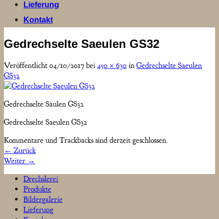
Lieferung
Kontakt
Gedrechselte Saeulen GS32
Veröffentlicht
04/10/2017
bei
450 × 630
in
Gedrechselte Saeulen
GS32
Gedrechselte Säulen GS32
Gedrechselte Saeulen GS32
Kommentare und Trackbacks sind derzeit geschlossen.
←
Zurück
Weiter
→
Drechslerei
Produkte
Bildergalerie
Lieferung