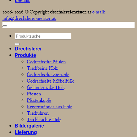
Kontakt
2006- 2026 © Copyright
drechslerei-meister.at
e-mail:
info@drechslerei-meister.at
Suchen
nach:
Drechslerei
Produkte
Gedrechselte Säulen
Tischbeine Holz
Gedrechselte Zierteile
Gedrechselte Möbelfüße
Geländerstäbe Holz
Pfosten
Pfostenköpfe
Kerzenständer aus Holz
Tischuhren
Tischleuchte Holz
Bildergalerie
Lieferung