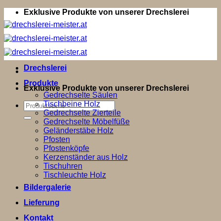
Zum
Exklusive Produkte von unserer Drechslerei
Inhalt
springen
Drechslerei
Produkte
Exklusive Produkte von unserer Drechslerei
Gedrechselte Säulen
Tischbeine Holz
Suchen
Gedrechselte Zierteile
nach:
Gedrechselte Möbelfüße
Geländerstäbe Holz
Pfosten
Pfostenköpfe
Kerzenständer aus Holz
Tischuhren
Tischleuchte Holz
Bildergalerie
Lieferung
Kontakt