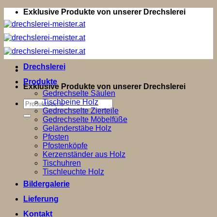
Zum
Exklusive Produkte von unserer Drechslerei
Inhalt
springen
Drechslerei
Produkte
Exklusive Produkte von unserer Drechslerei
Gedrechselte Säulen
Tischbeine Holz
Suchen
Gedrechselte Zierteile
nach:
Gedrechselte Möbelfüße
Geländerstäbe Holz
Pfosten
Pfostenköpfe
Kerzenständer aus Holz
Tischuhren
Tischleuchte Holz
Bildergalerie
Lieferung
Kontakt