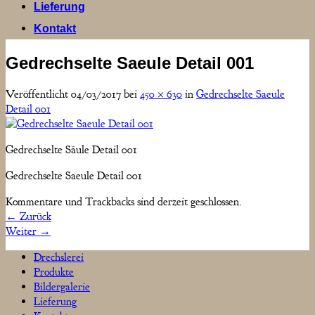
Lieferung
Kontakt
Gedrechselte Saeule Detail 001
Veröffentlicht
04/03/2017
bei
450 × 630
in
Gedrechselte Saeule
Detail 001
Gedrechselte Säule Detail 001
Gedrechselte Saeule Detail 001
Kommentare und Trackbacks sind derzeit geschlossen.
←
Zurück
Weiter
→
Drechslerei
Produkte
Bildergalerie
Lieferung