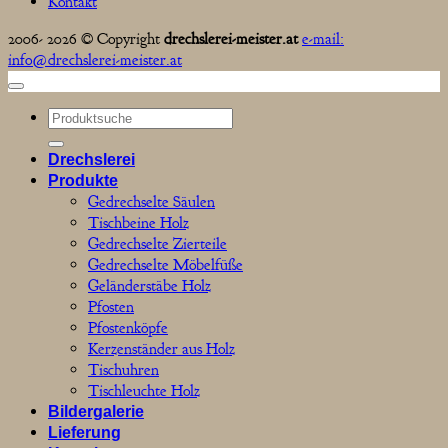
Kontakt
2006- 2026 © Copyright
drechslerei-meister.at
e-mail:
info@drechslerei-meister.at
Suchen
nach:
Drechslerei
Produkte
Gedrechselte Säulen
Tischbeine Holz
Gedrechselte Zierteile
Gedrechselte Möbelfüße
Geländerstäbe Holz
Pfosten
Pfostenköpfe
Kerzenständer aus Holz
Tischuhren
Tischleuchte Holz
Bildergalerie
Lieferung