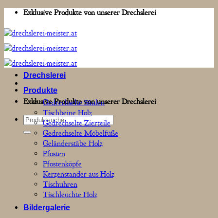
Zum
Exklusive Produkte von unserer Drechslerei
Inhalt
springen
Drechslerei
Produkte
Exklusive Produkte von unserer Drechslerei
Gedrechselte Säulen
Tischbeine Holz
Suchen
Gedrechselte Zierteile
nach:
Gedrechselte Möbelfüße
Geländerstäbe Holz
Pfosten
Pfostenköpfe
Kerzenständer aus Holz
Tischuhren
Tischleuchte Holz
Bildergalerie