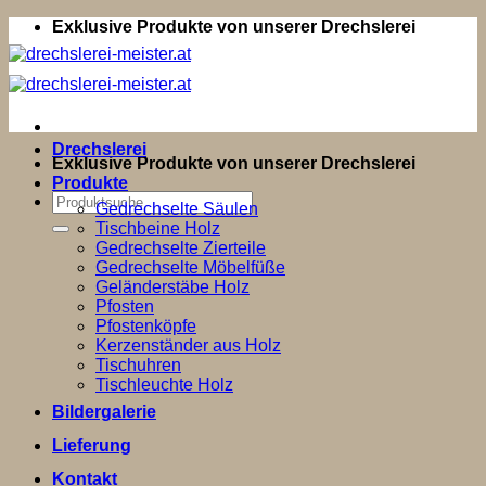
Zum
Exklusive Produkte von unserer Drechslerei
Inhalt
springen
Drechslerei
Exklusive Produkte von unserer Drechslerei
Produkte
Suchen
Gedrechselte Säulen
nach:
Tischbeine Holz
Gedrechselte Zierteile
Gedrechselte Möbelfüße
Geländerstäbe Holz
Pfosten
Pfostenköpfe
Kerzenständer aus Holz
Tischuhren
Tischleuchte Holz
Bildergalerie
Lieferung
Kontakt