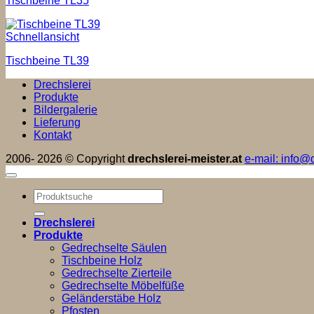
Tischbeine TL35
Schnellansicht
Tischbeine TL39
Drechslerei
Produkte
Bildergalerie
Lieferung
Kontakt
2006- 2026 © Copyright
drechslerei-meister.at
e-mail: info@d
Suchen
nach:
Drechslerei
Produkte
Gedrechselte Säulen
Tischbeine Holz
Gedrechselte Zierteile
Gedrechselte Möbelfüße
Geländerstäbe Holz
Pfosten