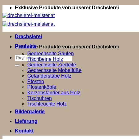
Zum
Exklusive Produkte von unserer Drechslerei
Inhalt
springen
Drechslerei
Produkte
Exklusive Produkte von unserer Drechslerei
Gedrechselte Säulen
Suchen
Tischbeine Holz
nach:
Gedrechselte Zierteile
Gedrechselte Möbelfüße
Geländerstäbe Holz
Pfosten
Pfostenköpfe
Kerzenständer aus Holz
Tischuhren
Tischleuchte Holz
Bildergalerie
Lieferung
Kontakt