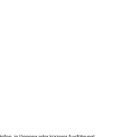
llen, in längerer oder kürzerer Ausführung!