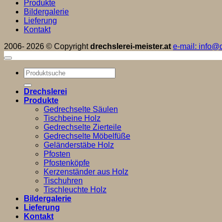
Produkte
Bildergalerie
Lieferung
Kontakt
2006- 2026 © Copyright
drechslerei-meister.at
e-mail: info@d
Suchen
nach:
Drechslerei
Produkte
Gedrechselte Säulen
Tischbeine Holz
Gedrechselte Zierteile
Gedrechselte Möbelfüße
Geländerstäbe Holz
Pfosten
Pfostenköpfe
Kerzenständer aus Holz
Tischuhren
Tischleuchte Holz
Bildergalerie
Lieferung
Kontakt