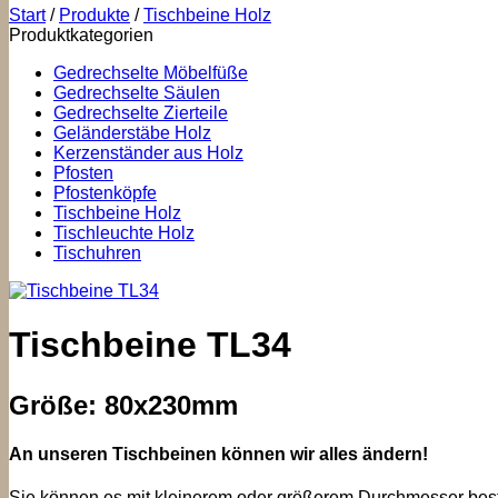
Start
/
Produkte
/
Tischbeine Holz
Produktkategorien
Gedrechselte Möbelfüße
Gedrechselte Säulen
Gedrechselte Zierteile
Geländerstäbe Holz
Kerzenständer aus Holz
Pfosten
Pfostenköpfe
Tischbeine Holz
Tischleuchte Holz
Tischuhren
Tischbeine TL34
Größe: 80x230mm
An unseren Tischbeinen können wir alles ändern!
Sie können es mit kleinerem oder größerem Durchmesser beste