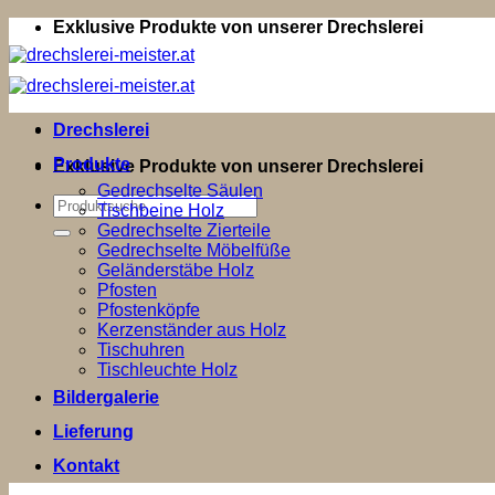
Zum
Exklusive Produkte von unserer Drechslerei
Inhalt
springen
Drechslerei
Produkte
Exklusive Produkte von unserer Drechslerei
Gedrechselte Säulen
Suchen
Tischbeine Holz
nach:
Gedrechselte Zierteile
Gedrechselte Möbelfüße
Geländerstäbe Holz
Pfosten
Pfostenköpfe
Kerzenständer aus Holz
Tischuhren
Tischleuchte Holz
Bildergalerie
Lieferung
Kontakt