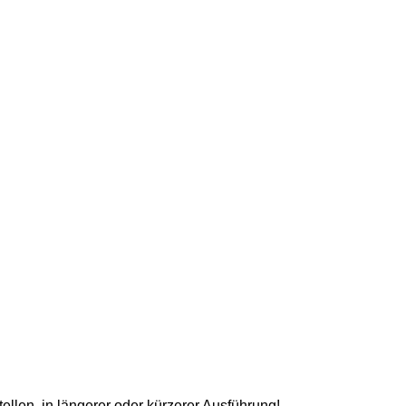
llen, in längerer oder kürzerer Ausführung!