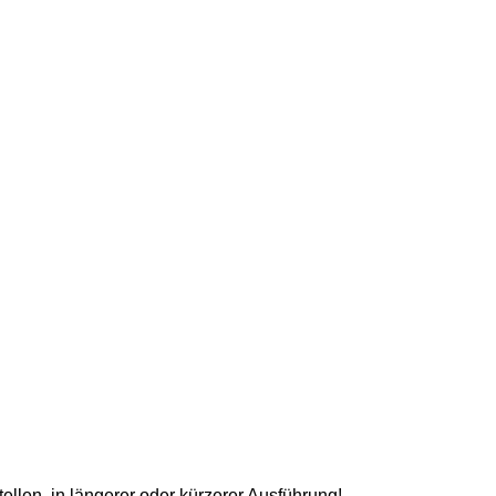
llen, in längerer oder kürzerer Ausführung!