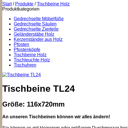
Start
/
Produkte
/
Tischbeine Holz
Produktkategorien
Gedrechselte Möbelfüße
Gedrechselte Säulen
Gedrechselte Zierteile
Geländerstäbe Holz
Kerzenständer aus Holz
Pfosten
Pfostenköpfe
Tischbeine Holz
Tischleuchte Holz
Tischuhren
Tischbeine TL24
Größe: 116x720mm
An unseren Tischbeinen können wir alles ändern!
Sie können es mit kleinerem oder größerem Durchmesser beste