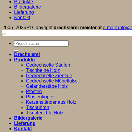
Produkte
Bildergalerie
Lieferung
Kontakt
2006- 2026 © Copyright
drechslerei-meister.at
e-mail: info@d
Suchen
nach:
Drechslerei
Produkte
Gedrechselte Säulen
Tischbeine Holz
Gedrechselte Zierteile
Gedrechselte Möbelfüße
Geländerstäbe Holz
Pfosten
Pfostenköpfe
Kerzenständer aus Holz
Tischuhren
Tischleuchte Holz
Bildergalerie
Lieferung
Kontakt