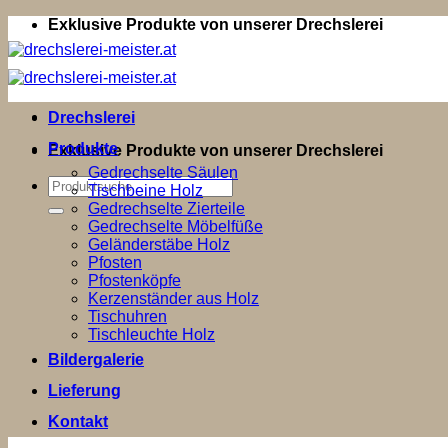
Zum
Exklusive Produkte von unserer Drechslerei
Inhalt
springen
Drechslerei
Produkte
Exklusive Produkte von unserer Drechslerei
Gedrechselte Säulen
Suchen
Tischbeine Holz
nach:
Gedrechselte Zierteile
Gedrechselte Möbelfüße
Geländerstäbe Holz
Pfosten
Pfostenköpfe
Kerzenständer aus Holz
Tischuhren
Tischleuchte Holz
Bildergalerie
Lieferung
Kontakt