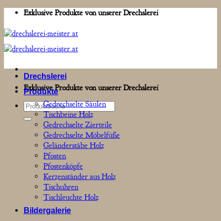
Zum
Exklusive Produkte von unserer Drechslerei
Inhalt
springen
Drechslerei
Exklusive Produkte von unserer Drechslerei
Produkte
Gedrechselte Säulen
Suchen
Tischbeine Holz
nach:
Gedrechselte Zierteile
Gedrechselte Möbelfüße
Geländerstäbe Holz
Pfosten
Pfostenköpfe
Kerzenständer aus Holz
Tischuhren
Tischleuchte Holz
Bildergalerie