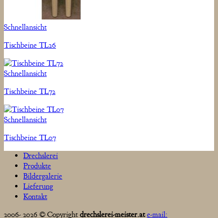
Schnellansicht
Tischbeine TL26
Schnellansicht
Tischbeine TL72
Schnellansicht
Tischbeine TL07
Drechslerei
Produkte
Bildergalerie
Lieferung
Kontakt
2006- 2026 © Copyright
drechslerei-meister.at
e-mail: