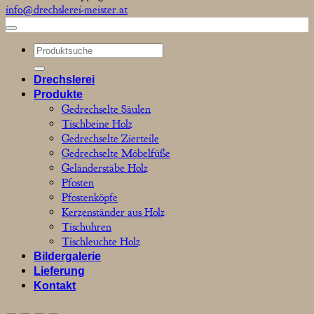
info@drechslerei-meister.at
Suchen
nach:
Drechslerei
Produkte
Gedrechselte Säulen
Tischbeine Holz
Gedrechselte Zierteile
Gedrechselte Möbelfüße
Geländerstäbe Holz
Pfosten
Pfostenköpfe
Kerzenständer aus Holz
Tischuhren
Tischleuchte Holz
Bildergalerie
Lieferung
Kontakt