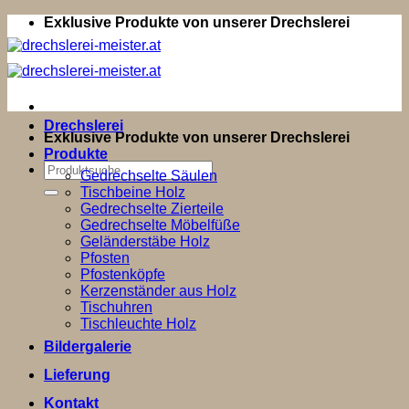
Zum
Exklusive Produkte von unserer Drechslerei
Inhalt
springen
Drechslerei
Exklusive Produkte von unserer Drechslerei
Produkte
Suchen
Gedrechselte Säulen
nach:
Tischbeine Holz
Gedrechselte Zierteile
Gedrechselte Möbelfüße
Geländerstäbe Holz
Pfosten
Pfostenköpfe
Kerzenständer aus Holz
Tischuhren
Tischleuchte Holz
Bildergalerie
Lieferung
Kontakt