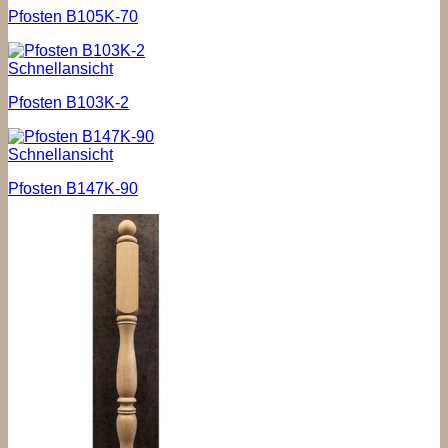
Pfosten B105K-70
Schnellansicht
Pfosten B103K-2
Schnellansicht
Pfosten B147K-90