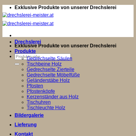
Zum
Exklusive Produkte von unserer Drechslerei
Inhalt
springen
Drechslerei
Exklusive Produkte von unserer Drechslerei
Produkte
Suchen
Gedrechselte Säulen
nach:
Tischbeine Holz
Gedrechselte Zierteile
Gedrechselte Möbelfüße
Geländerstäbe Holz
Pfosten
Pfostenköpfe
Kerzenständer aus Holz
Tischuhren
Tischleuchte Holz
Bildergalerie
Lieferung
Kontakt