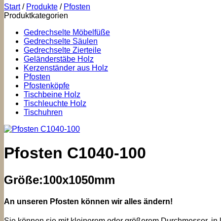
Start
/
Produkte
/
Pfosten
Produktkategorien
Gedrechselte Möbelfüße
Gedrechselte Säulen
Gedrechselte Zierteile
Geländerstäbe Holz
Kerzenständer aus Holz
Pfosten
Pfostenköpfe
Tischbeine Holz
Tischleuchte Holz
Tischuhren
Pfosten C1040-100
Größe:100x1050mm
An unseren Pfosten können wir alles ändern!
Sie können sie mit kleinerem oder größerem Durchmesser, in k