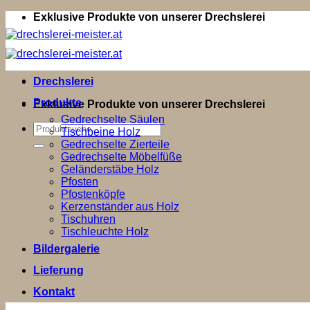
Zum
Exklusive Produkte von unserer Drechslerei
Inhalt
springen
Drechslerei
Produkte
Exklusive Produkte von unserer Drechslerei
Gedrechselte Säulen
Suchen
Tischbeine Holz
nach:
Gedrechselte Zierteile
Gedrechselte Möbelfüße
Geländerstäbe Holz
Pfosten
Pfostenköpfe
Kerzenständer aus Holz
Tischuhren
Tischleuchte Holz
Bildergalerie
Lieferung
Kontakt