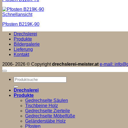
Schnellansicht
Pfosten B219K-90
Drechslerei
Produkte
Bildergalerie
Lieferung
Kontakt
2006- 2026 © Copyright
drechslerei-meister.at
e-mail: info@d
Suchen
nach:
Drechslerei
Produkte
Gedrechselte Säulen
Tischbeine Holz
Gedrechselte Zierteile
Gedrechselte Möbelfüße
Geländerstäbe Holz
Pfosten