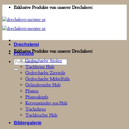
Zum
Exklusive Produkte von unserer Drechslerei
Inhalt
springen
Drechslerei
Exklusive Produkte von unserer Drechslerei
Produkte
Gedrechselte Säulen
Suchen
Tischbeine Holz
nach:
Gedrechselte Zierteile
Gedrechselte Möbelfüße
Geländerstäbe Holz
Pfosten
Pfostenköpfe
Kerzenständer aus Holz
Tischuhren
Tischleuchte Holz
Bildergalerie