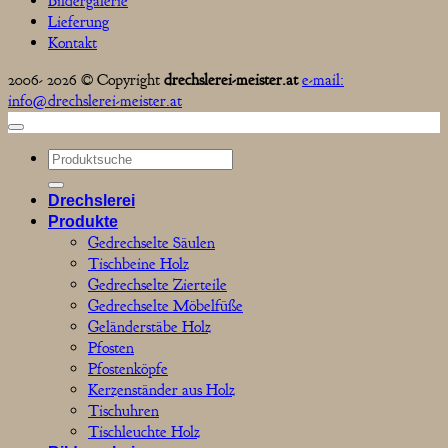
Bildergalerie
Lieferung
Kontakt
2006- 2026 © Copyright
drechslerei-meister.at
e-mail:
info@drechslerei-meister.at
Suchen
nach:
Drechslerei
Produkte
Gedrechselte Säulen
Tischbeine Holz
Gedrechselte Zierteile
Gedrechselte Möbelfüße
Geländerstäbe Holz
Pfosten
Pfostenköpfe
Kerzenständer aus Holz
Tischuhren
Tischleuchte Holz