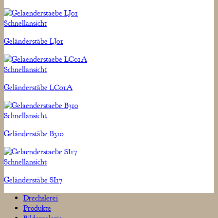
Schnellansicht
Geländerstäbe LJ01
Schnellansicht
Geländerstäbe LC01A
Schnellansicht
Geländerstäbe B310
Schnellansicht
Geländerstäbe SI17
Drechslerei
Produkte