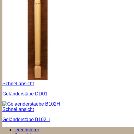
Schnellansicht
Geländerstäbe DD01
Schnellansicht
Geländerstäbe B102H
Drechslerei