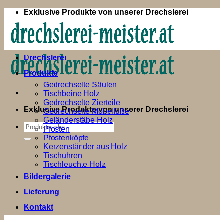
Zum
Exklusive Produkte von unserer Drechslerei
Inhalt
springen
Drechslerei
Produkte
Gedrechselte Säulen
Tischbeine Holz
Gedrechselte Zierteile
Exklusive Produkte von unserer Drechslerei
Gedrechselte Möbelfüße
Geländerstäbe Holz
Suchen
Pfosten
nach:
Pfostenköpfe
Kerzenständer aus Holz
Tischuhren
Tischleuchte Holz
Bildergalerie
Lieferung
Kontakt