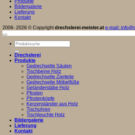
Produkte
Bildergalerie
Lieferung
Kontakt
2006- 2026 © Copyright
drechslerei-meister.at
e-mail: info@d
Suchen
nach:
Drechslerei
Produkte
Gedrechselte Säulen
Tischbeine Holz
Gedrechselte Zierteile
Gedrechselte Möbelfüße
Geländerstäbe Holz
Pfosten
Pfostenköpfe
Kerzenständer aus Holz
Tischuhren
Tischleuchte Holz
Bildergalerie
Lieferung
Kontakt