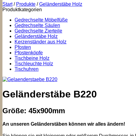
Start
/
Produkte
/
Geländerstäbe Holz
Produktkategorien
Gedrechselte Möbelfüße
Gedrechselte Säulen
Gedrechselte Zierteile
Geländerstäbe Holz
Kerzenständer aus Holz
Pfosten
Pfostenköpfe
Tischbeine Holz
Tischleuchte Holz
Tischuhren
Geländerstäbe B220
Größe: 45x900mm
An unseren Geländerstäben können wir alles ändern!
Sie können sie mit kleinerem oder größerem Durchmesser, in k