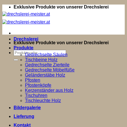
Zum
Exklusive Produkte von unserer Drechslerei
Inhalt
springen
Drechslerei
Exklusive Produkte von unserer Drechslerei
Produkte
Suchen
Gedrechselte Säulen
nach:
Tischbeine Holz
Gedrechselte Zierteile
Gedrechselte Möbelfüße
Geländerstäbe Holz
Pfosten
Pfostenköpfe
Kerzenständer aus Holz
Tischuhren
Tischleuchte Holz
Bildergalerie
Lieferung
Kontakt