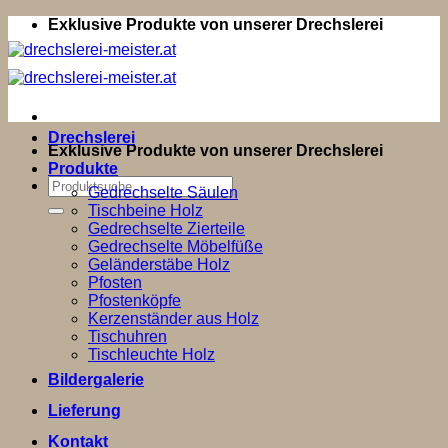
Zum
Exklusive Produkte von unserer Drechslerei
Inhalt
springen
Drechslerei
Exklusive Produkte von unserer Drechslerei
Produkte
Suchen
Gedrechselte Säulen
nach:
Tischbeine Holz
Gedrechselte Zierteile
Gedrechselte Möbelfüße
Geländerstäbe Holz
Pfosten
Pfostenköpfe
Kerzenständer aus Holz
Tischuhren
Tischleuchte Holz
Bildergalerie
Lieferung
Kontakt