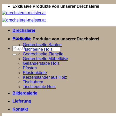
Zum
Exklusive Produkte von unserer Drechslerei
Inhalt
springen
Drechslerei
Produkte
Exklusive Produkte von unserer Drechslerei
Gedrechselte Säulen
Suchen
Tischbeine Holz
nach:
Gedrechselte Zierteile
Gedrechselte Möbelfüße
Geländerstäbe Holz
Pfosten
Pfostenköpfe
Kerzenständer aus Holz
Tischuhren
Tischleuchte Holz
Bildergalerie
Lieferung
Kontakt