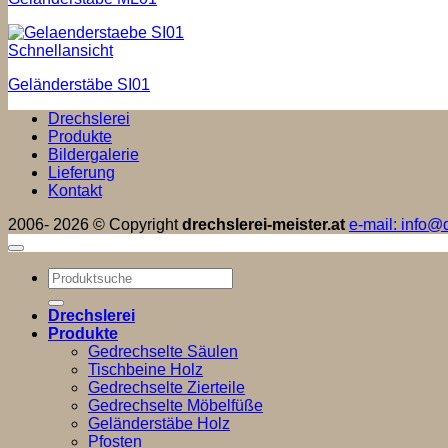
Schnellansicht
Geländerstäbe SI01
Drechslerei
Produkte
Bildergalerie
Lieferung
Kontakt
2006- 2026 © Copyright
drechslerei-meister.at
e-mail: info@d
Suchen
nach:
Drechslerei
Produkte
Gedrechselte Säulen
Tischbeine Holz
Gedrechselte Zierteile
Gedrechselte Möbelfüße
Geländerstäbe Holz
Pfosten