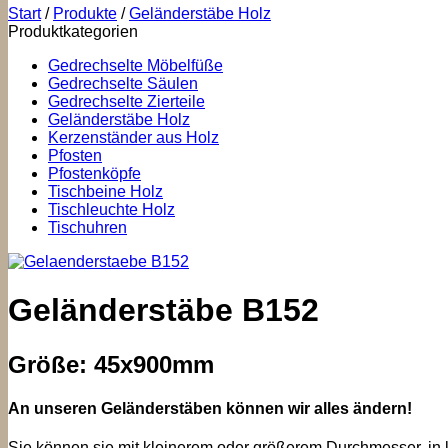
Start
/
Produkte
/
Geländerstäbe Holz
Produktkategorien
Gedrechselte Möbelfüße
Gedrechselte Säulen
Gedrechselte Zierteile
Geländerstäbe Holz
Kerzenständer aus Holz
Pfosten
Pfostenköpfe
Tischbeine Holz
Tischleuchte Holz
Tischuhren
Geländerstäbe B152
Größe: 45x900mm
An unseren Geländerstäben können wir alles ändern!
Sie können sie mit kleinerem oder größerem Durchmesser, in k