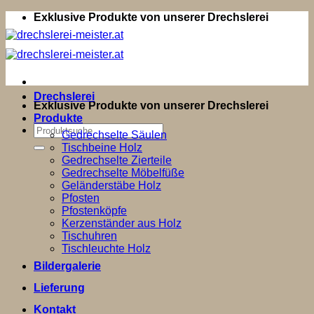
Zum
Exklusive Produkte von unserer Drechslerei
Inhalt
springen
Drechslerei
Exklusive Produkte von unserer Drechslerei
Produkte
Suchen
Gedrechselte Säulen
nach:
Tischbeine Holz
Gedrechselte Zierteile
Gedrechselte Möbelfüße
Geländerstäbe Holz
Pfosten
Pfostenköpfe
Kerzenständer aus Holz
Tischuhren
Tischleuchte Holz
Bildergalerie
Lieferung
Kontakt