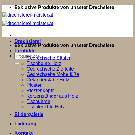
Zum
Exklusive Produkte von unserer Drechslerei
Inhalt
springen
Drechslerei
Exklusive Produkte von unserer Drechslerei
Produkte
Suchen
Gedrechselte Säulen
nach:
Tischbeine Holz
Gedrechselte Zierteile
Gedrechselte Möbelfüße
Geländerstäbe Holz
Pfosten
Pfostenköpfe
Kerzenständer aus Holz
Tischuhren
Tischleuchte Holz
Bildergalerie
Lieferung
Kontakt