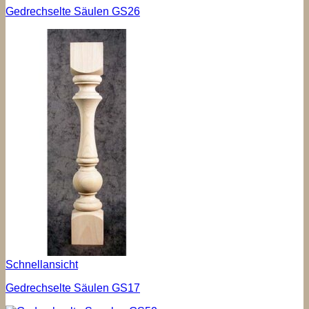
Gedrechselte Säulen GS26
Schnellansicht
Gedrechselte Säulen GS17