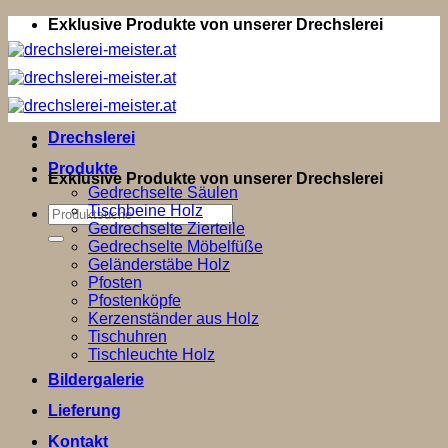
Zum
Exklusive Produkte von unserer Drechslerei
Inhalt
springen
Drechslerei
Produkte
Exklusive Produkte von unserer Drechslerei
Gedrechselte Säulen
Tischbeine Holz
Suchen
Gedrechselte Zierteile
nach:
Gedrechselte Möbelfüße
Geländerstäbe Holz
Pfosten
Pfostenköpfe
Kerzenständer aus Holz
Tischuhren
Tischleuchte Holz
Bildergalerie
Lieferung
Kontakt