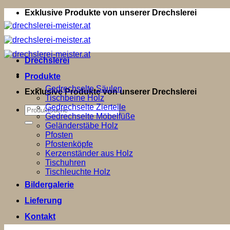
Zum
Exklusive Produkte von unserer Drechslerei
Inhalt
springen
Drechslerei
Produkte
Gedrechselte Säulen
Exklusive Produkte von unserer Drechslerei
Tischbeine Holz
Gedrechselte Zierteile
Suchen
Gedrechselte Möbelfüße
nach:
Geländerstäbe Holz
Pfosten
Pfostenköpfe
Kerzenständer aus Holz
Tischuhren
Tischleuchte Holz
Bildergalerie
Lieferung
Kontakt