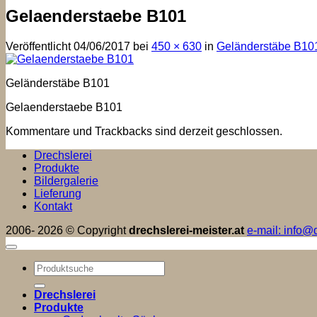
Gelaenderstaebe B101
Veröffentlicht
04/06/2017
bei
450 × 630
in
Geländerstäbe B10
Geländerstäbe B101
Gelaenderstaebe B101
Kommentare und Trackbacks sind derzeit geschlossen.
Drechslerei
Produkte
Bildergalerie
Lieferung
Kontakt
2006- 2026 © Copyright
drechslerei-meister.at
e-mail: info@d
Suchen
nach:
Drechslerei
Produkte