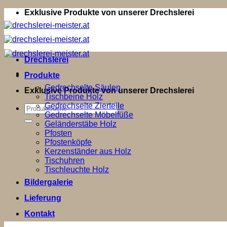
Zum
Exklusive Produkte von unserer Drechslerei
Inhalt
springen
Drechslerei
Produkte
Gedrechselte Säulen
Exklusive Produkte von unserer Drechslerei
Tischbeine Holz
Gedrechselte Zierteile
Suchen
Gedrechselte Möbelfüße
nach:
Geländerstäbe Holz
Pfosten
Pfostenköpfe
Kerzenständer aus Holz
Tischuhren
Tischleuchte Holz
Bildergalerie
Lieferung
Kontakt